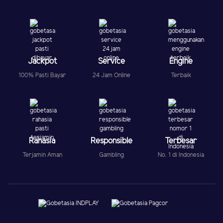
Jackpot
Service
Engine
100% Pasti Bayar
24 Jam Online
Terbaik
Rahasia
Responsible
Terbesar
Terjamin Aman
Gambling
No. 1 di Indonesia