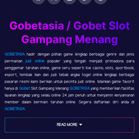
Gobetasia / Gobet Slot
Gampang Menang
GOBETASIA
hadir dengan pilihan game lengkap berbagai genre dan jenis
permainan
judi online
populer yang tengah menjadi primadona para
penggemar taruhan online, game seru seperti live casino, slots, sportbook,
esport, tembak ikan dan judi tebak angka togel online lengkap berbagai
pasaran resmi kami berikan untuk pecinta judi online. Mainkan game favorit
hanya di
Gobet
Slot Gampang Menang
GOBETASIA
yang memberikan fasilitas
layanan lengkap yang selalu online 24 jam penuh untuk menjamin kenyamanan
member dalam bermain taruhan online. Segera daftarkan diri anda di
GOBETASIA
.
READ MORE