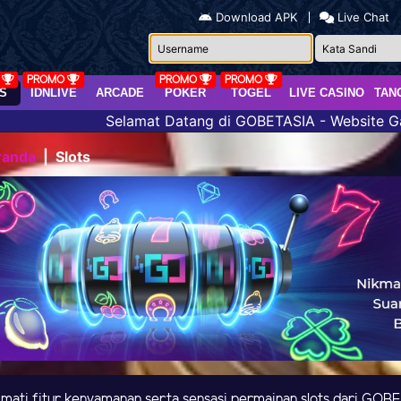
Download APK
Live Chat
O
PROMO
PROMO
PROMO
S
IDNLIVE
ARCADE
POKER
TOGEL
LIVE CASINO
TAN
ebsite Gaming Online Dengan Teknologi Canggih yang Telah
randa
Slots
mati fitur kenyamanan serta sensasi permainan slots dari GOBE