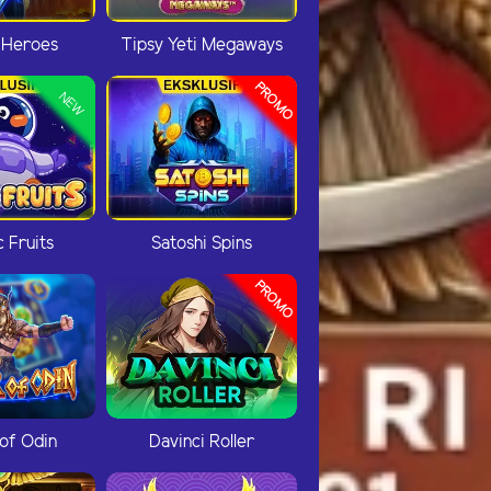
 Heroes
Tipsy Yeti Megaways
PROMO
NEW
 Fruits
Satoshi Spins
PROMO
of Odin
Davinci Roller