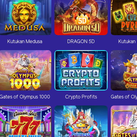
Kutukan Medusa
DRAGON 5D
Kutukan
Gates of Olympus 1000
Crypto Profits