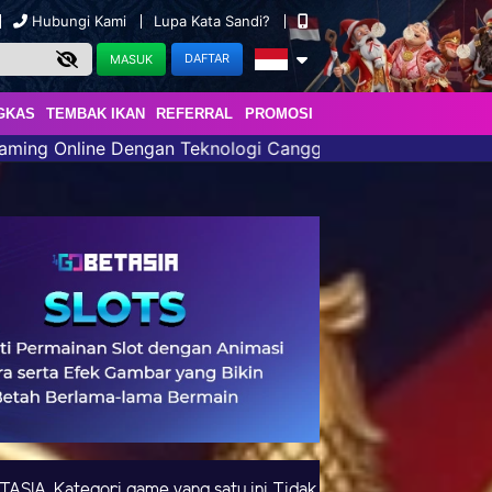
Hubungi Kami
Lupa Kata Sandi?
DAFTAR
GKAS
TEMBAK IKAN
REFERRAL
PROMOSI
 Terintegritas & Berlinsensi Terbaik di Asia | Event Bon
TASIA. Kategori game yang satu ini Tidak