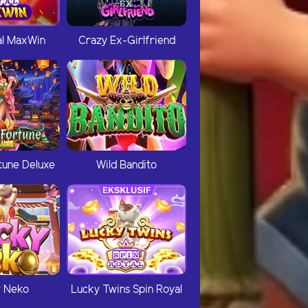
al MaxWin
Crazy Ex-Girlfriend
tune Deluxe
Wild Bandito
y Neko
Lucky Twins Spin Royal