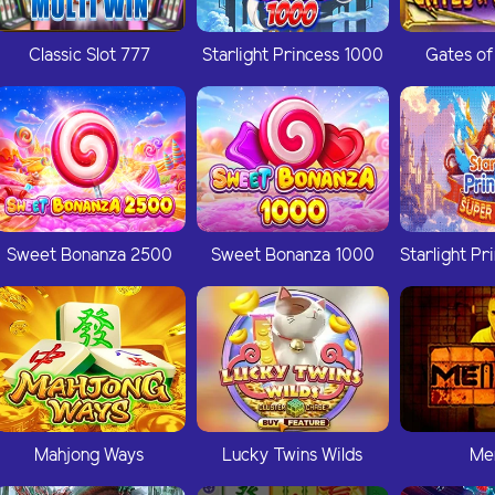
Classic Slot 777
Starlight Princess 1000
Gates o
Sweet Bonanza 2500
Sweet Bonanza 1000
Mahjong Ways
Lucky Twins Wilds
Me