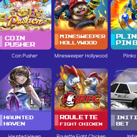
Coin Pusher
Minesweeper Hollywood
Plinko
Haunted Haven
Roulette Fight Chicken
Initi