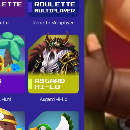
lette
Roulette Multiplayer
 Hunt
Asgard Hi-Lo