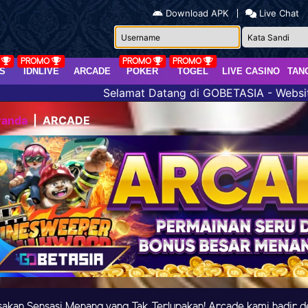
Download APK
Live Chat
O
PROMO
PROMO
PROMO
S
IDNLIVE
ARCADE
POKER
TOGEL
LIVE CASINO
TAN
IA - Website Gaming Online Dengan Teknologi Canggih yang
randa
ARCADE
akan Sensasi Menang yang Tak Terlupakan! Arcade kami hadir de